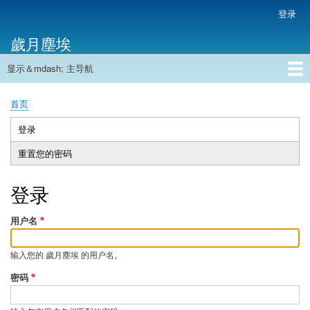
跳
登录
用
转
户
歲月塵埃
到
帐
主
户
显示＆mdash; 主导航
要
主
菜
内
导
容
首页
单
首页
航
面
包
登录
（活
主
屑
动
重置您的密码
标
标
签
签）
登录
用户名
输入您的 歲月塵埃 的用户名。
密码