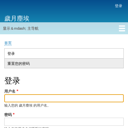
跳
登录
用
转
户
歲月塵埃
到
帐
主
户
显示＆mdash; 主导航
要
主
菜
内
导
容
首页
单
首页
航
面
包
登录
（活
主
屑
动
重置您的密码
标
标
签
签）
登录
用户名
输入您的 歲月塵埃 的用户名。
密码