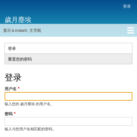
跳
登录
用
转
户
歲月塵埃
到
帐
主
户
显示＆mdash; 主导航
要
主
菜
内
导
容
首页
单
航
登录
（活
主
动
重置您的密码
标
标
签
签）
登录
用户名
输入您的 歲月塵埃 的用户名。
密码
输入与您用户名相匹配的密码。