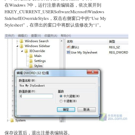
在Windows 7中，运行注册表编辑器，依次展开到
HKEY_CURRENT_USERSoftwareMicrosoftWindows
SidebarIEOverrideStyles，双击右侧窗口中的“Use My
Stylesheet”，在弹出的窗口中将默认值修改为“1”。
保存设置后，退出注册表编辑器。