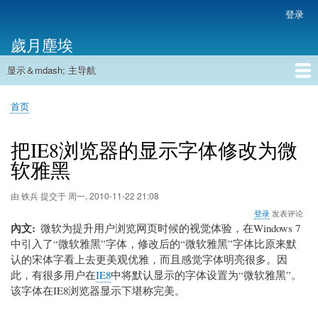
跳
登录
用
转
户
歲月塵埃
到
帐
主
户
显示＆mdash; 主导航
要
主
菜
内
导
容
首页
单
首页
航
面
包
把IE8浏览器的显示字体修改为微
屑
软雅黑
由
铁兵
提交于
周一, 2010-11-22 21:08
登录
发表评论
內文
微软为提升用户浏览网页时候的视觉体验，在Windows 7
中引入了“微软雅黑”字体，修改后的“微软雅黑”字体比原来默
认的宋体字看上去更美观优雅，而且感觉字体明亮很多。因
此，有很多用户在
IE8
中将默认显示的字体设置为“微软雅黑”。
该字体在IE8浏览器显示下堪称完美。