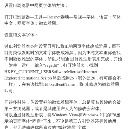
设置IE浏览器中网页字体的方法：
打开IE浏览器—工具—Internet选项—常规—字体，语言：简体
中文，网页字体：微软雅黑。
设置纯文本字体：
过IE浏览器本身的设置只可以将IE的网页字体改成雅黑，而不
能将类似发帖时的文本字体改成雅黑，因为IE纯文本里你会找
不到微软雅黑的字体，所以只能通 过修改注册表来完成，开始
—附件—运行—输入“regedit”，打开注册表，找到
HKEY_CURRENT_USERSoftwareMicrosoftInternet
ExplorerInternationalScripts然后找到26（我的是26，有可能会不
一样），在右边找到IEFixedFontName，将 其修改为微软雅黑
即可。
但很多时候，你设置好的微软雅黑字体，总是莫名其妙的会被
第三方浏览器，或者是其他用户人为的修改会宋体。
可以通过修改注册表，将Windows Vista和Windwos 7中的IE8显
示的页面字体“固定”下来，不论是第三方浏览器还是其他用
户，都无法修改你所喜欢的“微软雅黑”字体。