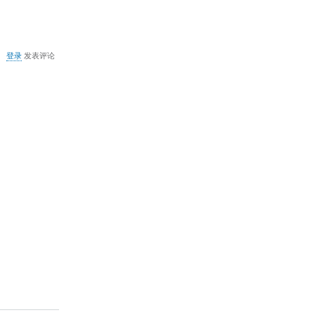
关
登录
发表评论
于
Parallel
port
driver
服
务
启
动
失
败