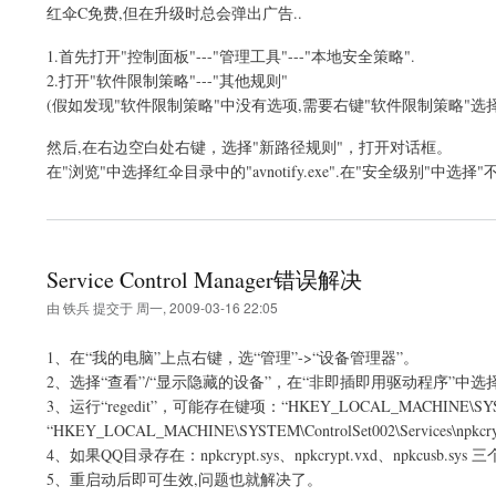
红伞C免费,但在升级时总会弹出广告..
1.首先打开"控制面板"---"管理工具"---"本地安全策略".
2.打开"软件限制策略"---"其他规则"
(假如发现"软件限制策略"中没有选项,需要右键"软件限制策略"选择"
然后,在右边空白处右键，选择"新路径规则"，打开对话框。
在"浏览"中选择红伞目录中的"avnotify.exe".在"安全级别"中选择
Service Control Manager错误解决
由
铁兵
提交于
周一, 2009-03-16 22:05
1、在“我的电脑”上点右键，选“管理”->“设备管理器”。
2、选择“查看”/“显示隐藏的设备”，在“非即插即用驱动程序”中选择“n
3、运行“regedit”，可能存在键项：“HKEY_LOCAL_MACHINE\SYSTEM\ Co
“HKEY_LOCAL_MACHINE\SYSTEM\ControlSet002\Services\n
4、如果QQ目录存在：npkcrypt.sys、npkcrypt.vxd、npkcusb.s
5、重启动后即可生效,问题也就解决了。