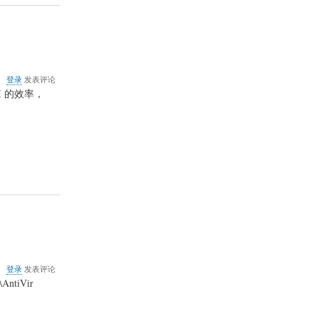
绿
色
版
迅
雷
关
登录
发表评论
于
I 的效率，
AGP
总
线
引
脚
定
义
排
列
图
关
登录
发表评论
于
ntiVir
去
除
小