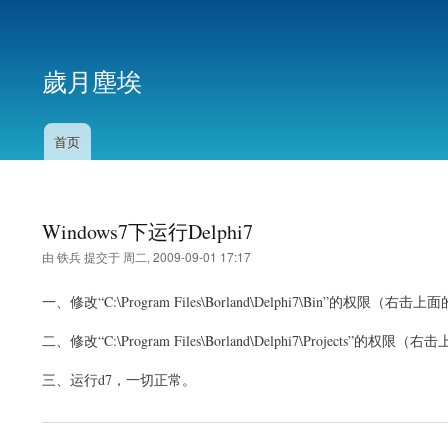
用
户
歲月塵埃
帐
户
菜
首页
主
单
导
航
Windows7下运行Delphi7
由
铁兵
提交于
周二, 2009-09-01 17:17
一、修改“C:\Program Files\Borland\Delphi7\Bin”
二、修改“C:\Program Files\Borland\Delphi7\Proje
三、运行d7，一切正常。