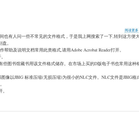
阅读更多
时间也有人问一些不常见的文件格式，于是我上网搜索了一下,转到这方便
刻盘。
说明文档常用此类格式,请用Adobe Acrobat Reader打开。
开。
国内有些图书馆藏书用该文件格式储存。在市场上买的D版电子书也常用这种
像以JBIG 标准压缩(无损压缩)为很小的NLC文件。NLC文件是JBIG
开。
打开。