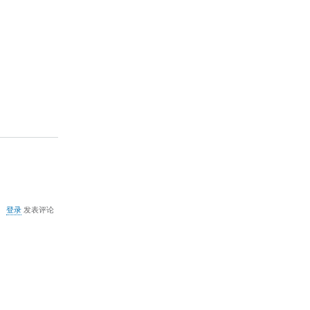
红
伞
的
启
动
画
面
关
登录
发表评论
于
Service
Control
Manager
错
误
解
决