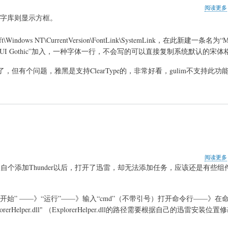
阅读更多
字库则显示方框。
dows NT\CurrentVersion\FontLink\SystemLink，在此新建一条名为“Mic
C.TTC,MS UI Gothic”加入，一种字体一行，不会写的可以直接复制系统默认的宋
但有个问题，雅黑是支持ClearType的，非常好看，gulim不支持此功
阅读更多
且自个添加Thunder以后，打开了迅雷，却无法添加任务，
应该还是有些组
别了。在“开始” ——》“运行”——》输入“cmd”（不带引号）打开命令行——》
Helper\ExplorerHelper.dll" （ExplorerHelper.dll的路径需要根据自己的迅雷安装