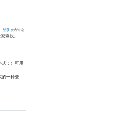
关
登录
发表评论
于
大家查找。
网
络
上
常
见
格式：）可用
的
文
格式的一种变
件
格
式
和
打
开
方
法