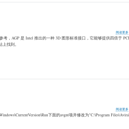
阅读更多
GP 是 Intel 推出的一种 3D 图形标准接口，它能够提供四倍于 PC
的网站上找到。
阅读更多
s\CurrentVersion\Run下面的avgnt项并修改为"C:\Program Files\Avira\A