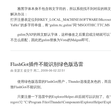
雅黑字体本身不包含韩文字符的，所以系统找不到对应的韩文
解决办法：
打开注册表定位到HKEY_LOCAL_MACHINE\SOFTWARE\Microsoft\Win
YaHei”的多字符串值，将“gulim.ttc,gulim”同“MSGOTHI
gulim为XP的韩文默认字体，这样修改之后重启或注销就可以了，
不怎么搭配，因此把gulim替换为Vista的Malgun即可。
FlashGot插件不能识别绿色版迅雷
由
亚瑟王
提交于
周二, 2009-06-02 22:51
使用绿色版迅雷的FlashGot用户，Thunder选项是灰色的，而
致FlashGot不能识别。
只要注册一下迅雷中的ExplorerHelper.dll后就可以识
regsvr32 "C:\Program Files\Thunder\Components\Explorer