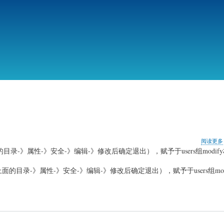
跳
转
到
主
要
内
容
阅读更多
的权限（右击上面的目录-》属性-》安全-》编辑-》修改后确定退出），赋予于users组modi
cts”的权限（右击上面的目录-》属性-》安全-》编辑-》修改后确定退出），赋予于users组m