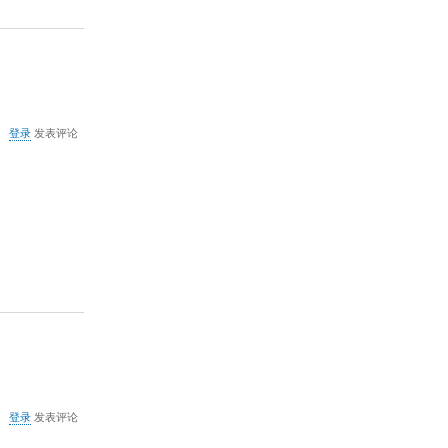
关
登录
发表评论
于
手
动
清
除
用
友
U8
异
常
任
务
关
登录
发表评论
于