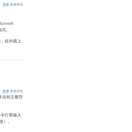
关
登录
发表评论
于
微
软
rosoft
雅
黑
体格式。
不
能
能，在外观上
显
示
韩
文
的
解
决
方
法
关
登录
发表评论
于
件没有注册导
FlashGot
插
件
在命令行里输入
不
能
位置修改）。
识
别