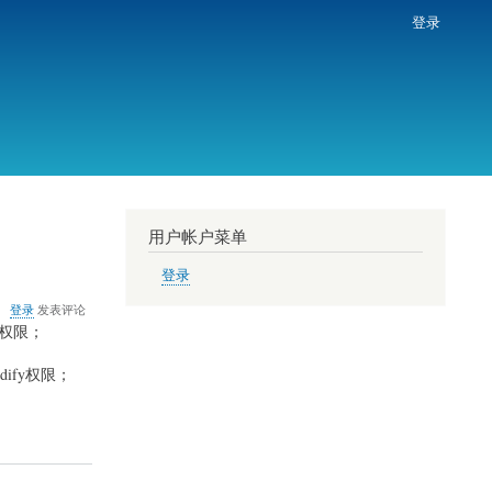
登录
用户帐户菜单
登录
关
登录
发表评论
于
fy权限；
Windows7
下
odify权限；
运
行
Delphi7