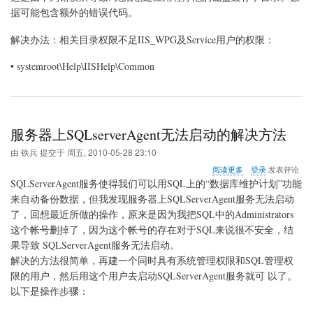
久
据可能包含额外的错误代码。
性
缓
存
解决办法：相关目录权限不足IIS_WPG及Service用户的权限：
初
始
• systemroot\Help\IISHelp\Common
化
失
败
服务器上SQLserverAgent无法启动的解决方法
由
铁兵
提交于
周五, 2010-05-28 23:10
关
阅读更多
登录
发表评论
于
SQLServerAgent服务使得我们可以用SQL上的“数据库维护计划”功能
服
来自动备份数据，但我发现服务器上SQLServerAgent服务无法启动
务
了，回想最近所做的操作，原来是因为我把SQL中的Administrators
器
上
这个帐号删掉了，因为这个帐号的存在对于SQL来说很不安全，结
SQLserverAgent
果导致 SQLServerAgent服务无法启动。
无
解决的方法很简单，再建一个同时具有系统管理权限和SQL管理权
法
限的用户，然后用这个用户去启动SQLServerAgent服务就可 以了。
启
动
以下是操作步骤：
的
解