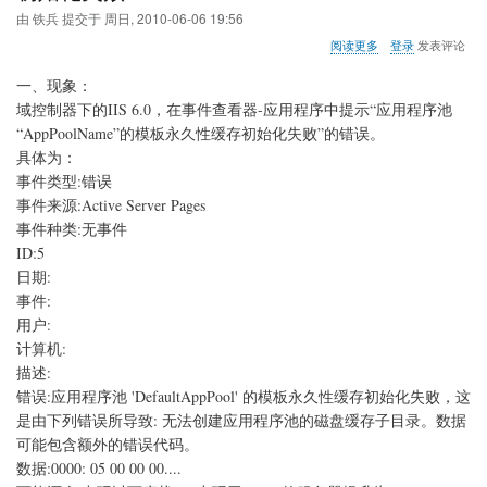
由
铁兵
提交于
周日, 2010-06-06 19:56
关
阅读更多
登录
发表评论
于
应
一、现象：
用
域控制器下的IIS 6.0，在事件查看器-应用程序中提示“应用程序池
程
“AppPoolName”的模板永久性缓存初始化失败”的错误。
序
池
具体为：
'DefaultAppPool'
事件类型:错误
的
事件来源:Active Server Pages
模
事件种类:无事件
板
永
ID:5
久
日期:
性
事件:
缓
存
用户:
初
计算机:
始
描述:
化
错误:应用程序池 'DefaultAppPool' 的模板永久性缓存初始化失败，这
失
败
是由下列错误所导致: 无法创建应用程序池的磁盘缓存子目录。数据
可能包含额外的错误代码。
数据:0000: 05 00 00 00....