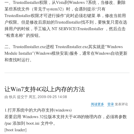
一、TrustedInstaller权限，从Vista到Windows 7系统，当修改、删除
权
限
某些系统文件（常见于system32）时，会遇到提示“只有
TrustedInstaller权限才可进行操作”此时必须右键菜 单，修改当前用
户权限。但是修改后原始的TrustedInstaller找不到，要恢复只需在选
择用户的时候，手工输入 NT SERVICE\TrustedInstaller ，然后点击
“检查名称” 的按钮。
二、TrustedInstaller.exe进程 TrustedInstaller.exe其实就是"Windows
Module Installer”(Windows模块安装)服务，通常在Windows自动更新
和查找时运行。
让Win7支持4G以上内存的方法
由
铁兵
提交于
周五, 2009-09-25 14:08
关
阅读更多
登录
发表评论
于
1.打开系统中的大内存支持(windows)
让
若要启用 Windows 32位版本支持大于4GB的物理内存，必须将参数
Win7
/pae 添加到 boot.ini 文件中。
支
持
[boot loader]
4G