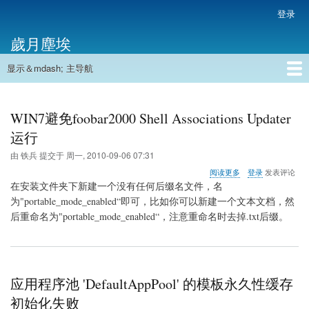
跳
登录
用
转
户
歲月塵埃
到
帐
主
户
显示＆mdash; 主导航
要
主
菜
内
导
容
首页
单
航
WIN7避免foobar2000 Shell Associations Updater
运行
由
铁兵
提交于
周一, 2010-09-06 07:31
关
阅读更多
登录
发表评论
于
在安装文件夹下新建一个没有任何后缀名文件，名
WIN7
为"portable_mode_enabled“即可，比如你可以新建一个文本文档，然
避
后重命名为"portable_mode_enabled“，注意重命名时去掉.txt后缀。
免
foobar2000
Shell
Associations
Updater
运
应用程序池 'DefaultAppPool' 的模板永久性缓存
行
初始化失败