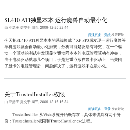
SL410 ATI独显本本 运行魔兽自动最小化
由
亚瑟王
提交于
周五, 2009-12-25 22:44
关
阅读更多
登录
发表评论
于
今天把SL410 ATI独显本本的系统换成了XP SP3后发现一运行魔兽等
SL410
单机游戏就会自动最小化游戏，分析可能是驱动有冲突，在一个驱
ATI
动一个驱动的测试中发现显卡驱动同本本的电源管理驱动有冲突，
独
显
由于电源驱动就那几个项目，于是把重点放在显卡驱动上，当关闭
本
了显卡的电源管理后，问题解决了，运行游戏不在最小化。
本
运
行
魔
兽
关于TrustedInstaller权限
自
动
由
亚瑟王
提交于
周三, 2009-12-16 16:34
最
小
关
阅读更多
登录
发表评论
化
于
TrustedInstaller 从Vista系统开始既存在，具体来讲具有两个身
关
份：TrustedInstaller权限和TrustedInstaller.exe进程。
于
TrustedInstaller