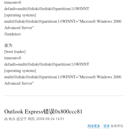
timeout=0
以
default=multi(0)disk(0)rdisk(0)partition(1)\WINNT
上
[operating systems]
内
存
multi(0)disk(0)rdisk(0)partition(1)\WINNT="Microsoft Windows 2000
的
Advanced Server"
方
/fastdetect
法
改为
[boot loader]
timeout=0
default=multi(0)disk(0)rdisk(0)partition(1)\WINNT
[operating systems]
multi(0)disk(0)rdisk(0)partition(1)\WINNT="Microsoft Windows 2000
Advanced Server"
Outlook Express错误0x800ccc81
由
铁兵
提交于
周四, 2009-09-24 14:51
关
阅读更多
登录
发表评论