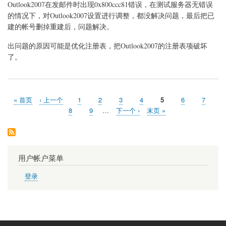
于
Outlook2007在发邮件时出现0x800ccc81错误，在测试服务器无错误
Outlook
的情况下，对Outlook2007设置进行调整，都没解决问题，最后把已
Express
建的帐号删掉重建后，问题解决。
错
误
0x800ccc81
出问题的原因可能是优化注册表，把Outlook2007的注册表项破坏
了。
首
« 首页
前
‹ 上一个
页
1
页
2
页
3
页
4
当
5
页
6
页
7
分
页
一
面
面
面
面
前
面
面
页
8
页
9
…
下
下一个 ›
末
末页 »
页
页
页
面
面
一
页
页
用户帐户菜单
登录