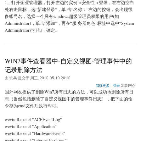
1、打开企业管理器，打开左边的实例->安全性->登录，在右边空白
决
处右击鼠标，选“新建登录”，单 击“名称：”右边的按钮，会出现很
方
法
多帐号名，选择一个具有windows超级管理员权限的用户(如
Administrator)，单击“添加”，再在“服 务器角色”标签中选中“System
Administrators”打勾，确定。
WIN7事件查看器中-自定义视图-管理事件中的
记录删除方法
由
铁兵
提交于
周三, 2010-05-19 20:10
关
阅读更多
登录
发表评论
于
国外网友提供了删除Win7所有日志的方法，可以成功地删除所有日
WIN7
志（当然包括删除了自定义视图中的管理事件日志），把下面的命
事
令存为cmd文件后执行即可。
件
查
看
wevtutil.exe cl "ACEEventLog"
器
wevtutil.exe cl "Application"
中-
wevtutil.exe cl "HardwareEvents"
自
定
wevtutil.exe cl "Internet Explorer"