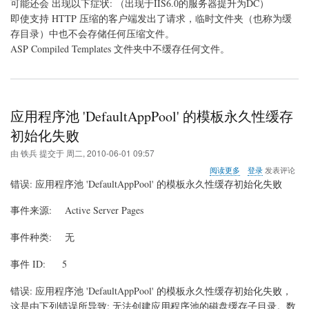
可能还会 出现以下症状: （出现于IIS6.0的服务器提升为DC）
即使支持 HTTP 压缩的客户端发出了请求，临时文件夹（也称为缓
存目录）中也不会存储任何压缩文件。
ASP Compiled Templates 文件夹中不缓存任何文件。
应用程序池 'DefaultAppPool' 的模板永久性缓存
初始化失败
由
铁兵
提交于
周二, 2010-06-01 09:57
关
阅读更多
登录
发表评论
于
错误: 应用程序池 'DefaultAppPool' 的模板永久性缓存初始化失败
应
用
事件来源: Active Server Pages
程
序
事件种类: 无
池
'DefaultAppPool'
的
事件 ID: 5
模
板
错误: 应用程序池 'DefaultAppPool' 的模板永久性缓存初始化失败，
永
这是由下列错误所导致: 无法创建应用程序池的磁盘缓存子目录。数