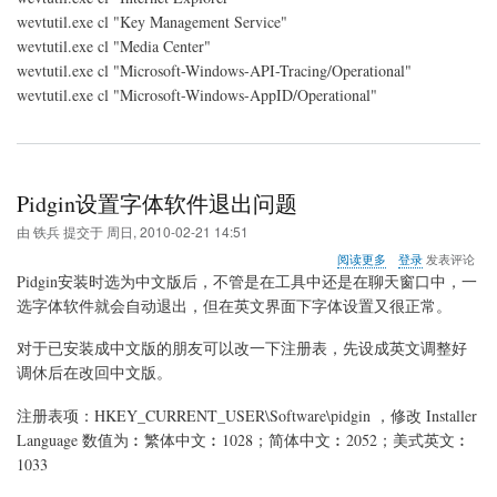
义
wevtutil.exe cl "Key Management Service"
视
wevtutil.exe cl "Media Center"
图-
管
wevtutil.exe cl "Microsoft-Windows-API-Tracing/Operational"
理
wevtutil.exe cl "Microsoft-Windows-AppID/Operational"
事
件
中
的
记
Pidgin设置字体软件退出问题
录
删
由
铁兵
提交于
周日, 2010-02-21 14:51
除
方
关
阅读更多
登录
发表评论
法
于
Pidgin安装时选为中文版后，不管是在工具中还是在聊天窗口中，一
Pidgin
选字体软件就会自动退出，但在英文界面下字体设置又很正常。
设
置
对于已安装成中文版的朋友可以改一下注册表，先设成英文调整好
字
体
调休后在改回中文版。
软
件
注册表项：HKEY_CURRENT_USER\Software\pidgin ，修改 Installer
退
Language 数值为︰繁体中文︰1028；简体中文︰2052；美式英文︰
出
1033
问
题