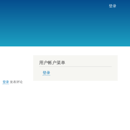
登录
用户帐户菜单
登录
关
登录
发表评论
于
Win10
MSDN
简
体
中
文
企
业