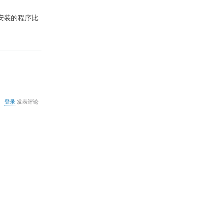
LTSB
版
机安装的程序比
（推
荐
安
装）
关
登录
发表评论
于
WIN
8
&8.1
禁
止
&
开
启
驱
动
程
序
强