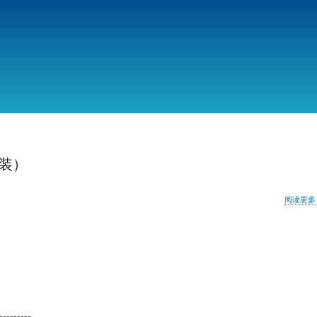
跳
转
到
主
要
内
容
安装）
阅读更多
--------