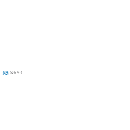
捷
方
式
的
箭
头
关
登录
发表评论
于
中
文
字
号
同
英
文
字
号
的