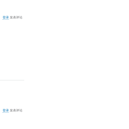
关
登录
发表评论
于
Goagent
上
传
者
已
禁
止
在
您
的
国
家/
地
区
播
放
此
关
视
登录
发表评论
于
频
Win8.1
部