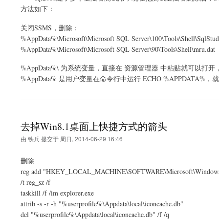
方法如下：
关闭SSMS，删除：
%AppData%\Microsoft\Microsoft SQL Server\100\Tools\Shell\
SqlStud
%AppData%\Microsoft\Microsoft SQL Server\90\Tools\Shell\
mru
%AppData%\ 为系统变量，直接在 资源管理器 中粘贴就可以
%AppData% 是用户变量在命令行中运行 ECHO %APPDATA
去掉Win8.1桌面上快捷方式的箭头
由
铁兵
提交于
周日, 2014-06-29 16:46
删除
reg add "HKEY_LOCAL_MACHINE\SOFTWARE\Microsoft\Windows\Curren
/t reg_sz /f
taskkill /f /im explorer.exe
attrib -s -r -h "%userprofile%\Appdata\local\iconcache.db"
del "%userprofile%\Appdata\local\iconcache.db" /f /q