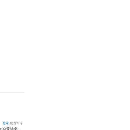
关
登录
发表评论
于
多余的登陆名，