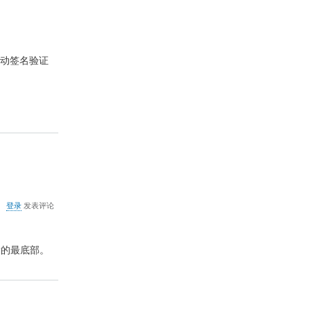
制
签
名
的
方
动签名验证
法
关
登录
发表评论
于
win8.1
更
更新的最底部。
新
Flash
方
法