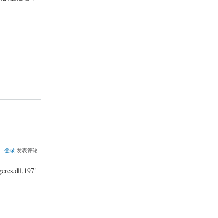
删
除
SQL2008
用
户
登
录
历
史
记
录
关
登录
发表评论
于
去
res.dll,197"
掉
Win8.1
桌
面
上
快