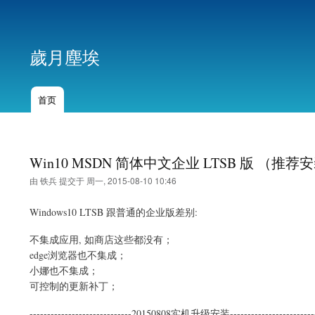
用
户
歲月塵埃
帐
户
菜
首页
主
单
导
航
Win10 MSDN 简体中文企业 LTSB 版 （推荐
由
铁兵
提交于
周一, 2015-08-10 10:46
Windows10 LTSB 跟普通的企业版差别:
不集成应用, 如商店这些都没有；
edge浏览器也不集成；
小娜也不集成；
可控制的更新补丁；
-----------------------------20150808实机升级安装-------------------------