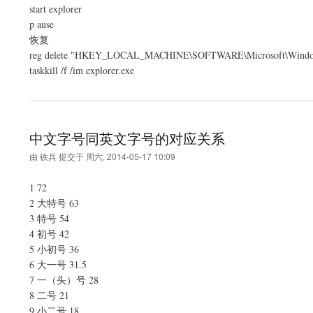
start explorer
p ause
恢复
reg delete "HKEY_LOCAL_MACHINE\SOFTWARE\Microsoft\Windows\Cu
taskkill /f /im explorer.exe
中文字号同英文字号的对应关系
由
铁兵
提交于
周六, 2014-05-17 10:09
1 72
2 大特号 63
3 特号 54
4 初号 42
5 小初号 36
6 大一号 31.5
7 一（头）号 28
8 二号 21
9 小二号 18