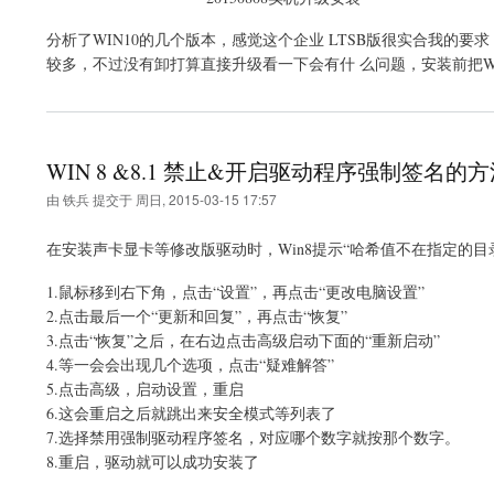
分析了WIN10的几个版本，感觉这个企业 LTSB版很实合我的
较多，不过没有卸打算直接升级看一下会有什 么问题，安装前把WI
WIN 8 &8.1 禁止&开启驱动程序强制签名的
由
铁兵
提交于
周日, 2015-03-15 17:57
在安装声卡显卡等修改版驱动时，Win8提示“哈希值不在指定的目
1.鼠标移到右下角，点击“设置”，再点击“更改电脑设置”
2.点击最后一个“更新和回复”，再点击“恢复”
3.点击“恢复”之后，在右边点击高级启动下面的“重新启动”
4.等一会会出现几个选项，点击“疑难解答”
5.点击高级，启动设置，重启
6.这会重启之后就跳出来安全模式等列表了
7.选择禁用强制驱动程序签名，对应哪个数字就按那个数字。
8.重启，驱动就可以成功安装了