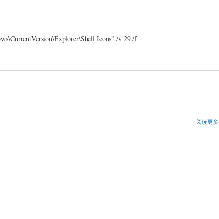
rrentVersion\Explorer\Shell Icons" /v 29 /f
阅读更多